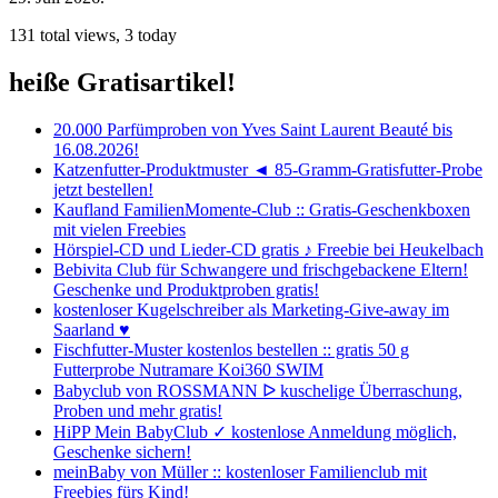
131 total views, 3 today
heiße Gratisartikel!
20.000 Parfümproben von Yves Saint Laurent Beauté bis
16.08.2026!
Katzenfutter-Produktmuster ◄ 85-Gramm-Gratisfutter-Probe
jetzt bestellen!
Kaufland FamilienMomente-Club :: Gratis-Geschenkboxen
mit vielen Freebies
Hörspiel-CD und Lieder-CD gratis ♪ Freebie bei Heukelbach
Bebivita Club für Schwangere und frischgebackene Eltern!
Geschenke und Produktproben gratis!
kostenloser Kugelschreiber als Marketing-Give-away im
Saarland ♥
Fischfutter-Muster kostenlos bestellen :: gratis 50 g
Futterprobe Nutramare Koi360 SWIM
Babyclub von ROSSMANN ᐅ kuschelige Überraschung,
Proben und mehr gratis!
HiPP Mein BabyClub ✓ kostenlose Anmeldung möglich,
Geschenke sichern!
meinBaby von Müller :: kostenloser Familienclub mit
Freebies fürs Kind!