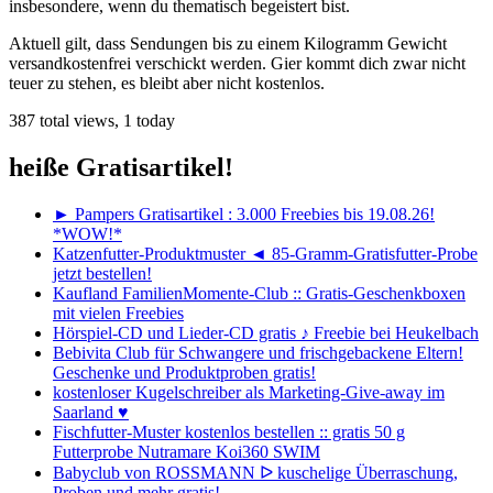
insbesondere, wenn du thematisch begeistert bist.
Aktuell gilt, dass Sendungen bis zu einem Kilogramm Gewicht
versandkostenfrei verschickt werden. Gier kommt dich zwar nicht
teuer zu stehen, es bleibt aber nicht kostenlos.
387 total views, 1 today
heiße Gratisartikel!
► Pampers Gratisartikel : 3.000 Freebies bis 19.08.26!
*WOW!*
Katzenfutter-Produktmuster ◄ 85-Gramm-Gratisfutter-Probe
jetzt bestellen!
Kaufland FamilienMomente-Club :: Gratis-Geschenkboxen
mit vielen Freebies
Hörspiel-CD und Lieder-CD gratis ♪ Freebie bei Heukelbach
Bebivita Club für Schwangere und frischgebackene Eltern!
Geschenke und Produktproben gratis!
kostenloser Kugelschreiber als Marketing-Give-away im
Saarland ♥
Fischfutter-Muster kostenlos bestellen :: gratis 50 g
Futterprobe Nutramare Koi360 SWIM
Babyclub von ROSSMANN ᐅ kuschelige Überraschung,
Proben und mehr gratis!