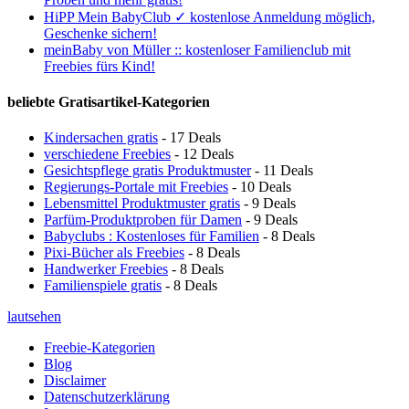
HiPP Mein BabyClub ✓ kostenlose Anmeldung möglich,
Geschenke sichern!
meinBaby von Müller :: kostenloser Familienclub mit
Freebies fürs Kind!
beliebte Gratisartikel-Kategorien
Kindersachen gratis
- 17 Deals
verschiedene Freebies
- 12 Deals
Gesichtspflege gratis Produktmuster
- 11 Deals
Regierungs-Portale mit Freebies
- 10 Deals
Lebensmittel Produktmuster gratis
- 9 Deals
Parfüm-Produktproben für Damen
- 9 Deals
Babyclubs : Kostenloses für Familien
- 8 Deals
Pixi-Bücher als Freebies
- 8 Deals
Handwerker Freebies
- 8 Deals
Familienspiele gratis
- 8 Deals
lautsehen
Freebie-Kategorien
Blog
Disclaimer
Datenschutzerklärung