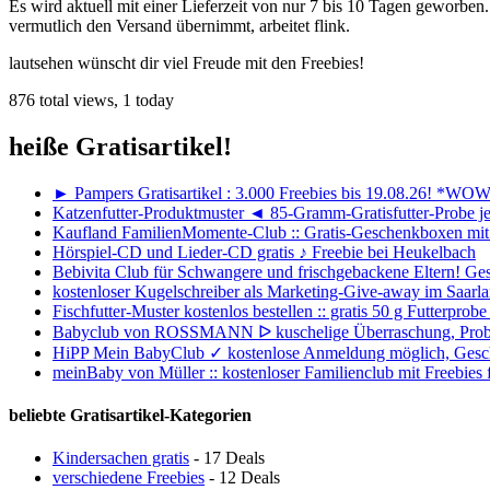
Es wird aktuell mit einer Lieferzeit von nur 7 bis 10 Tagen geworbe
vermutlich den Versand übernimmt, arbeitet flink.
lautsehen wünscht dir viel Freude mit den Freebies!
876 total views, 1 today
heiße Gratisartikel!
► Pampers Gratisartikel : 3.000 Freebies bis 19.08.26! *WO
Katzenfutter-Produktmuster ◄ 85-Gramm-Gratisfutter-Probe jet
Kaufland FamilienMomente-Club :: Gratis-Geschenkboxen mit 
Hörspiel-CD und Lieder-CD gratis ♪ Freebie bei Heukelbach
Bebivita Club für Schwangere und frischgebackene Eltern! Ge
kostenloser Kugelschreiber als Marketing-Give-away im Saarl
Fischfutter-Muster kostenlos bestellen :: gratis 50 g Futterp
Babyclub von ROSSMANN ᐅ kuschelige Überraschung, Probe
HiPP Mein BabyClub ✓ kostenlose Anmeldung möglich, Gesch
meinBaby von Müller :: kostenloser Familienclub mit Freebies 
beliebte Gratisartikel-Kategorien
Kindersachen gratis
- 17 Deals
verschiedene Freebies
- 12 Deals