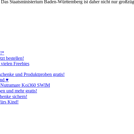
n. Das Staatsministerium Baden-Württemberg ist daher nicht nur großz
W!*
zt bestellen!
vielen Freebies
schenke und Produktproben gratis!
and ♥
robe Nutramare Koi360 SWIM
n und mehr gratis!
enke sichern!
fürs Kind!